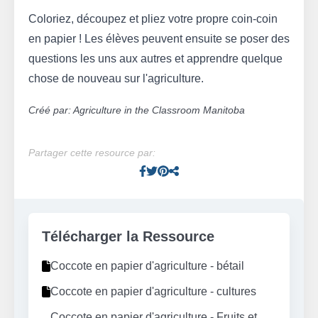
Coloriez, découpez et pliez votre propre coin-coin
en papier ! Les élèves peuvent ensuite se poser des
questions les uns aux autres et apprendre quelque
chose de nouveau sur l'agriculture.
Créé par: Agriculture in the Classroom Manitoba
Partager cette resource par:
Facebook
Twitter
Pinterest
Facebook
Télécharger la Ressource
Coccote en papier d'agriculture - bétail
Coccote en papier d'agriculture - cultures
Coccote en papier d'agriculture - Fruits et