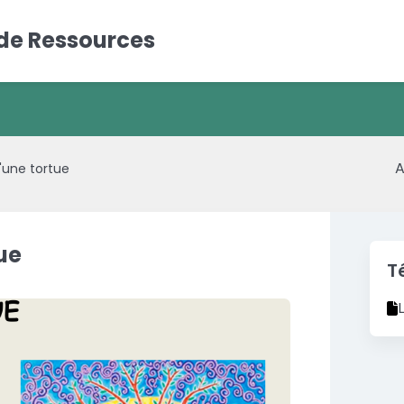
 de Ressources
A
d'une tortue
tue
T