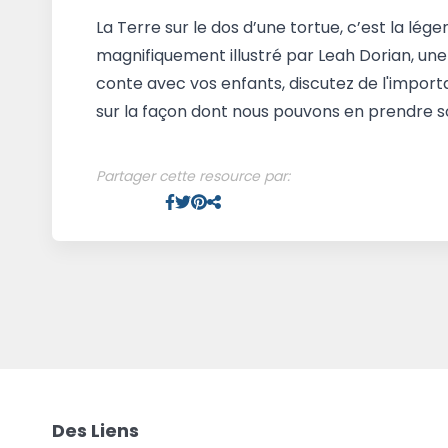
La Terre sur le dos d’une tortue, c’est la lége
magnifiquement illustré par Leah Dorian, une
conte avec vos enfants, discutez de l'import
sur la façon dont nous pouvons en prendre so
Partager cette resource par:
Facebook
Twitter
Pinterest
Facebook
Des Liens