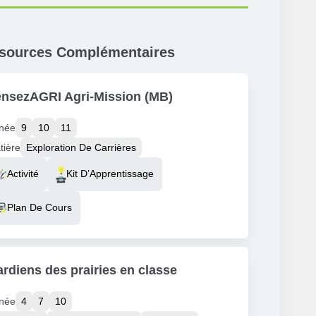
sources Complémentaires
nsezAGRI Agri-Mission (MB)
née
9
10
11
tière
Exploration De Carrières
source Type
Activité
Kit D’Apprentissage
Plan De Cours
rdiens des prairies en classe
née
4
7
10