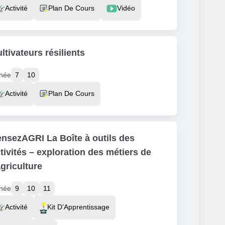
source Type
Activité
Plan De Cours
Vidéo
ltivateurs résilients
née
7
10
source Type
Activité
Plan De Cours
nsezAGRI La Boîte à outils des
tivités – exploration des métiers de
agriculture
née
9
10
11
source Type
Activité
Kit D’Apprentissage