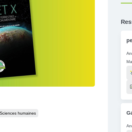
Res
pe
An
Ma
Re
Ga
Sciences humaines
An