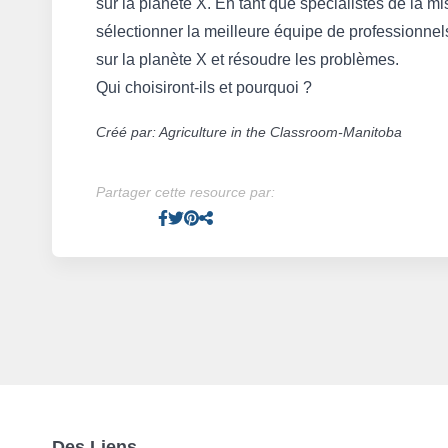
sur la planète X. En tant que spécialistes de la m
sélectionner la meilleure équipe de professionnel
sur la planète X et résoudre les problèmes.
Qui choisiront-ils et pourquoi ?
Créé par: Agriculture in the Classroom-Manitoba
Partager cette resource par:
Facebook
Twitter
Pinterest
Facebook
Des Liens